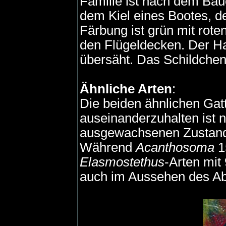
Familie ist nach dem Bau
dem Kiel eines Bootes, de
Färbung ist grün mit rote
den Flügeldecken. Der Ha
übersäht. Das Schildchen
Ähnliche Arten
:
Die beiden ähnlichen Ga
auseinanderzuhalten ist n
ausgewachsenen Zustand 
Während
Acanthosoma
1
Elasmostethus
-Arten mit
auch im Aussehen des Ab