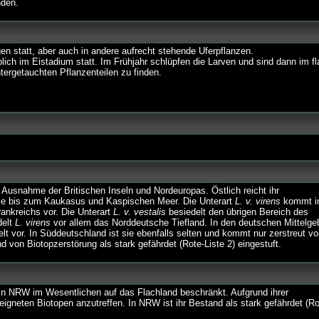
nden.
en statt, aber auch in andere aufrecht stehende Uferpflanzen.
blich im Eistadium statt. Im Frühjahr schlüpfen die Larven und sind dann im f
rgetauchten Pflanzenteilen zu finden.
 Ausnahme der Britischen Inseln und Nordeuropas. Östlich reicht ihr
wie bis zum Kaukasus und Kaspischen Meer. Die Unterart
L. v. virens
kommt i
ankreichs vor. Die Unterart
L. v. vestalis
besiedelt den übrigen Bereich des
delt
L. virens
vor allem das Norddeutsche Tiefland. In den deutschen Mittelge
t vor. In Süddeutschland ist sie ebenfalls selten und kommt nur zerstreut vor
d von Biotopzerstörung als stark gefährdet (Rote-Liste 2) eingestuft.
in NRW im Wesentlichen auf das Flachland beschränkt. Aufgrund ihrer
eeigneten Biotopen anzutreffen. In NRW ist ihr Bestand als stark gefährdet (Ro