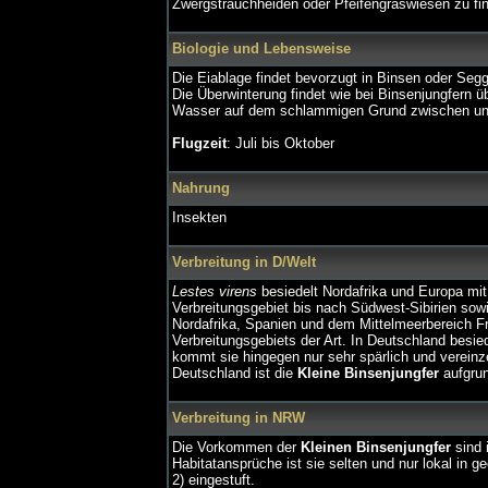
Zwergstrauchheiden oder Pfeifengraswiesen zu fi
Biologie und Lebensweise
Die Eiablage findet bevorzugt in Binsen oder Segg
Die Überwinterung findet wie bei Binsenjungfern ü
Wasser auf dem schlammigen Grund zwischen unte
Flugzeit
: Juli bis Oktober
Nahrung
Insekten
Verbreitung in D/Welt
Lestes virens
besiedelt Nordafrika und Europa mit
Verbreitungsgebiet bis nach Südwest-Sibirien so
Nordafrika, Spanien und dem Mittelmeerbereich Fr
Verbreitungsgebiets der Art. In Deutschland besie
kommt sie hingegen nur sehr spärlich und vereinzel
Deutschland ist die
Kleine Binsenjungfer
aufgrun
Verbreitung in NRW
Die Vorkommen der
Kleinen Binsenjungfer
sind 
Habitatansprüche ist sie selten und nur lokal in g
2) eingestuft.