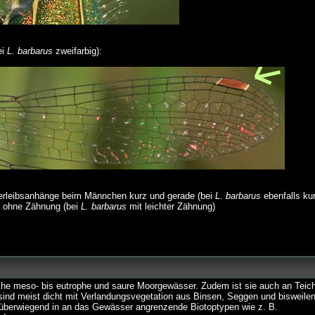
ei
L. barbarus
zweifarbig):
nterleibsanhänge beim Männchen kurz und gerade (bei
L. barbarus
ebenfalls ku
 ohne Zähnung (bei
L. barbarus
mit leichter Zähnung)
he meso- bis eutrophe und saure Moorgewässer. Zudem ist sie auch an Teic
sind meist dicht mit Verlandungsvegetation aus Binsen, Seggen und bisweile
 überwiegend in an das Gewässer angrenzende Biotoptypen wie z. B.