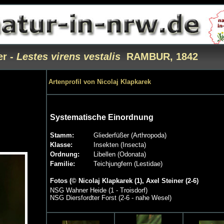
er -
Lestes virens vestalis
RAMBUR, 1842
Artenprofil von Nicolaj Klapkarek
Systematische Einordnung
Stamm:
Gliederfüßer (Arthropoda)
Klasse:
Insekten (Insecta)
Ordnung:
Libellen (Odonata)
Familie:
Teichjungfern (Lestidae)
Fotos (© Nicolaj Klapkarek (1), Axel Steiner (2-6)
NSG Wahner Heide (1 - Troisdorf)
NSG Diersfordter Forst (2-6 - nahe Wesel)