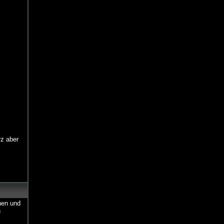
rz aber
hen und
n