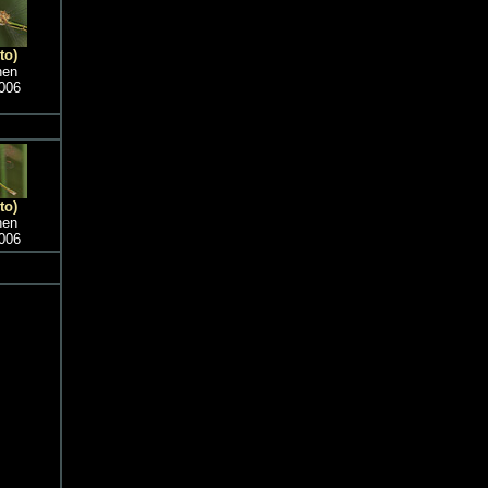
to)
hen
006
to)
hen
006