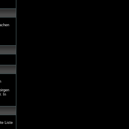
lachen
n
birgen
. In
te Liste