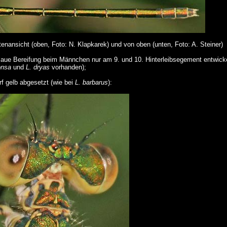
tenansicht (oben, Foto: N. Klapkarek) und von oben (unten, Foto: A. Steiner)
laue Bereifung beim Männchen nur am 9. und 10. Hinterleibsegement entwickel
onsa
und
L. dryas
vorhanden);
f gelb abgesetzt (wie bei
L. barbarus
):