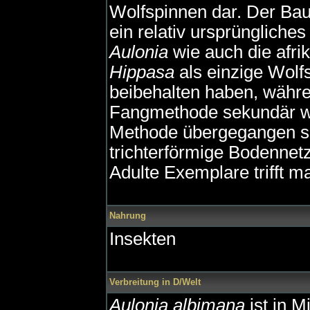
Wolfspinnen dar. Der Bau
ein relativ ursprüngliche
Aulonia
wie auch die afrik
Hippasa
als einzige Wolf
beibehalten haben, währ
Fangmethode sekundär w
Methode übergegangen s
trichterförmige Bodennet
Adulte Exemplare trifft 
Nahrung
Insekten
Verbreitung in D/Welt
Aulonia albimana
ist in M