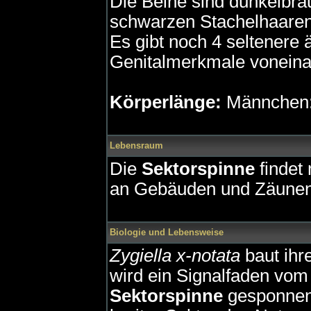
Die Beine sind dunkelbrau
schwarzen Stachelhaaren
Es gibt noch 4 seltenere ä
Genitalmerkmale voneina
Körperlänge:
Männchen:
Lebensraum
Die
Sektorspinne
findet
an Gebäuden und Zäunen,
Biologie und Lebensweise
Zygiella x-notata
baut ihr
wird ein Signalfaden vom
Sektorspinne
gesponnen.