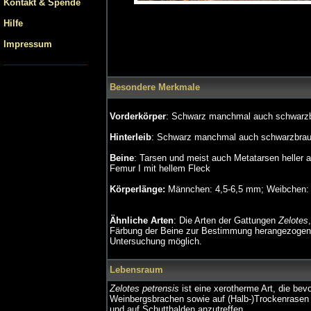
Kontakt & Spende
Hilfe
Impressum
Besondere Merkmale
Vorderkörper
: Schwarz manchmal auch schwarzb
Hinterleib
: Schwarz manchmal auch schwarzbraun
Beine
: Tarsen und meist auch Metatarsen heller al
Femur I mit hellem Fleck
Körperlänge:
Männchen: 4,5-6,5 mm; Weibchen:
Ähnliche Arten
: Die Arten der Gattungen
Zelotes
Färbung der Beine zur Bestimmung herangezogen w
Untersuchung möglich.
Lebensraum
Zelotes petrensis
ist eine xerotherme Art, die be
Weinbergsbrachen sowie auf (Halb-)Trockenrasen v
und auf Schutthalden anzutreffen.