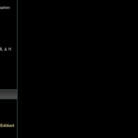
narten
HL & H.
Editiert