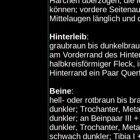
Härchen überzogen, die l
können; vordere Seitenau
Mittelaugen länglich und
Hinterleib
:
graubraun bis dunkelbraun
am Vorderrand des Hinter
halbkreisförmiger Fleck, 
Hinterrand ein Paar Quer
Beine
:
hell- oder rotbraun bis br
dunkler; Trochanter, Met
dunkler; an Beinpaar III 
dunkler, Trochanter, Met
schwach dunkler; Tibia I +