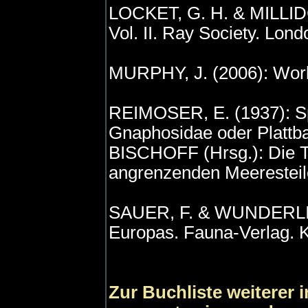
LOCKET, G. H. & MILLIDGE,
Vol. II. Ray Society. Lon
MURPHY, J. (2006): Worl
REIMOSER, E. (1937): Spi
Gnaphosidae oder Plattb
BISCHOFF (Hrsg.): Die T
angrenzenden Meeresteile
SAUER, F. & WUNDERLICH
Europas. Fauna-Verlag. Ka
Zur Buchliste weiterer 