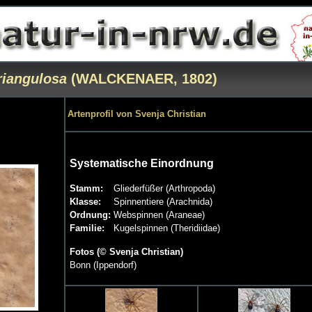
riangulosa
(WALCKENAER, 1802)
Artenprofil von Svenja Christian
Systematische Einordnung
Stamm:
Gliederfüßer (Arthropoda)
Klasse:
Spinnentiere (Arachnida)
Ordnung:
Webspinnen (Araneae)
Familie:
Kugelspinnen (Theridiidae)
Fotos (© Svenja Christian)
Bonn (Ippendorf)