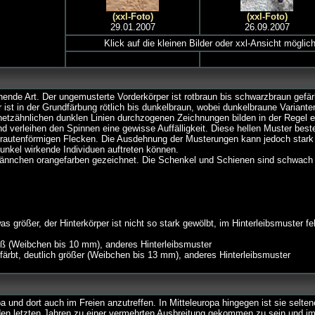
(xxl-Foto)
(xxl-Foto)
29.01.2007
26.09.2007
Klick auf die kleinen Bilder oder xxl-Ansicht möglic
nnende Art. Der ungemusterte Vorderkörper ist rotbraun bis schwarzbraun gefär
r ist in der Grundfärbung rötlich bis dunkelbraun, wobei dunkelbraune Variant
, netzähnlichen dunklen Linien durchzogenen Zeichnungen bilden in der Regel 
d verleihen den Spinnen eine gewisse Auffälligkeit. Diese hellen Muster bes
n rautenförmigen Flecken. Die Ausdehnung der Musterungen kann jedoch stark
dunkel wirkende Individuen auftreten können.
ännchen orangefarben gezeichnet. Die Schenkel und Schienen sind schwach
as größer, der Hinterkörper ist nicht so stark gewölbt, im Hinterleibsmuster feh
roß (Weibchen bis 10 mm), anderes Hinterleibsmuster
färbt, deutlich größer (Weibchen bis 13 mm), anderes Hinterleibsmuster
a und dort auch im Freien anzutreffen. In Mitteleuropa hingegen ist sie selten
 den letzten Jahren zu einer vermehrten Ausbreitung gekommen zu sein und i