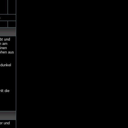
h
bt und
en am
einen
tehen aus
 dunkel
lt die
er und
m