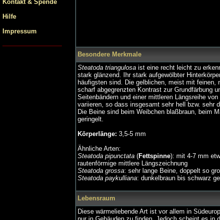
Kontakt & Spende
Hilfe
Impressum
Besondere Merkmale
Steatoda triangulosa
ist eine recht leicht zu erke
stark glänzend. Ihr stark aufgewölbter Hinterkörpe
häufigsten sind. Die gelblichen, meist mit feinen
scharf abgegrenzten Kontrast zur Grundfärbung un
Seitenbändern und einer mittleren Längsreihe vo
variieren, so dass insgesamt sehr hell bzw. sehr 
Die Beine sind beim Weibchen blaßbraun, beim M
geringelt.
Körperlänge:
3,5-5 mm
Ähnliche Arten:
Steatoda pipunctata
(
Fettspinne
): mit 4-7 mm etw
rautenförmige mittlere Längszeichnung
Steatoda grossa
: sehr lange Beine, doppelt so g
Steatoda paykulliana
: dunkelbraun bis schwarz ge
Lebensraum
Diese wärmeliebende Art ist vor allem in Südeurop
nur in Gebäuden zu finden. Jedoch scheint es in