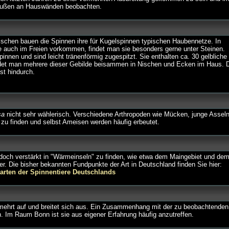
außen an Hauswänden beobachten.
ischen bauen die Spinnen ihre für Kugelspinnen typischen Haubennetze. In
 auch im Freien vorkommen, findet man sie besonders gerne unter Steinen.
nnen und sind leicht tränenförmig zugespitzt. Sie enthalten ca. 30 gelbliche 
det man mehrere dieser Gebilde beisammen in Nischen und Ecken im Haus. 
st hindurch.
sa
nicht sehr wählerisch. Verschiedene Arthropoden wie Mücken, junge Asseln
 zu finden und selbst Ameisen werden häufig erbeutet.
jedoch verstärkt in "Wärmeinseln" zu finden, wie etwa dem Maingebiet und de
 Die bisher bekannten Fundpunkte der Art in Deutschland finden Sie hier:
karten der Spinnentiere Deutschlands
vermehrt auf und breitet sich aus. Ein Zusammenhang mit der zu beobachtenden
Im Raum Bonn ist sie aus eigener Erfahrung häufig anzutreffen.