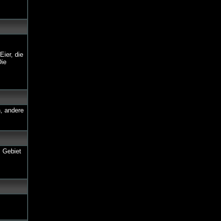
Eier, die
Die
, andere
m Gebiet