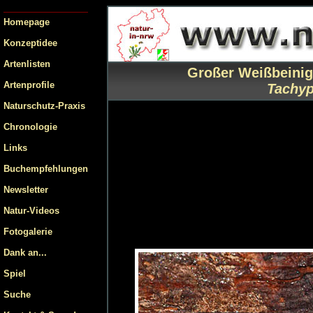
Homepage
Konzeptidee
Artenlisten
Großer Weißbeinig
Artenprofile
Tachyp
Naturschutz-Praxis
Chronologie
Links
Buchempfehlungen
Newsletter
Natur-Videos
Fotogalerie
Dank an...
Spiel
Suche