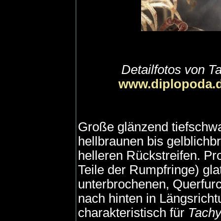
Detailfotos von T
www.diplopoda.
Große glänzend tiefschwa
hellbraunen bis gelblichb
helleren Rückstreifen. Pr
Teile der Rumpfringe) glat
unterbrochenen, Querfur
nach hinten in Längsrich
charakteristisch für
Tachy