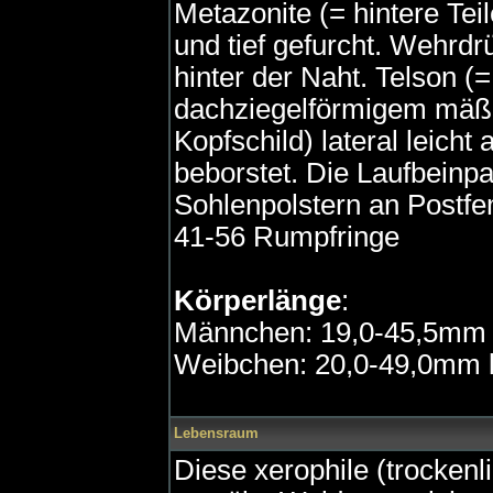
Metazonite (= hintere Tei
und tief gefurcht. Wehrd
hinter der Naht. Telson (=
dachziegelförmigem mäß
Kopfschild) lateral leich
beborstet. Die Laufbeinp
Sohlenpolstern an Postfe
41-56 Rumpfringe
Körperlänge
:
Männchen: 19,0-45,5mm l
Weibchen: 20,0-49,0mm l
Lebensraum
Diese xerophile (trockenl