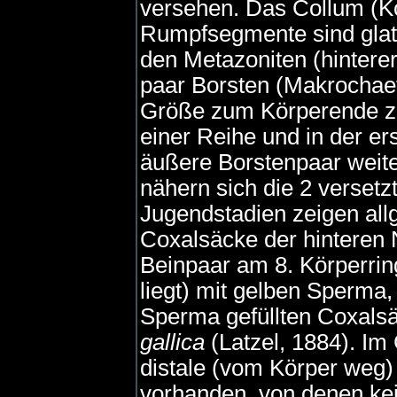
versehen. Das Collum (Ko
Rumpfsegmente sind glatt
den Metazoniten (hintere
paar Borsten (Makrochaet
Größe zum Körperende zu
einer Reihe und in der er
äußere Borstenpaar weite
nähern sich die 2 versetz
Jugendstadien zeigen all
Coxalsäcke der hinteren 
Beinpaar am 8. Körperrin
liegt) mit gelben Sperma,
Sperma gefüllten Coxalsä
gallica
(Latzel, 1884). I
distale (vom Körper weg
vorhanden, von denen kei