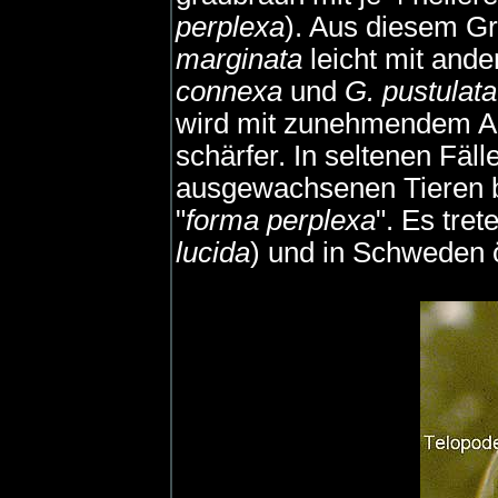
perplexa
). Aus diesem G
marginata
leicht mit ande
connexa
und
G. pustulata
wird mit zunehmendem Al
schärfer. In seltenen Fäl
ausgewachsenen Tieren be
"
forma perplexa
". Es tre
lucida
) und in Schweden ö