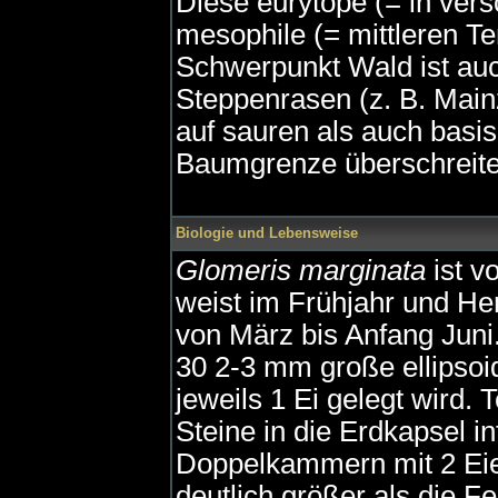
Diese eurytope (= in v
mesophile (= mittleren Te
Schwerpunkt Wald ist au
Steppenrasen (z. B. Mai
auf sauren als auch basis
Baumgrenze überschreit
Biologie und Lebensweise
Glomeris marginata
ist vo
weist im Frühjahr und He
von März bis Anfang Juni.
30 2-3 mm große ellipsoi
jeweils 1 Ei gelegt wird.
Steine in die Erdkapsel i
Doppelkammern mit 2 Eier
deutlich größer als die Fe