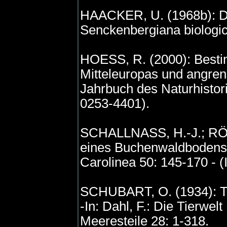
HAACKER, U. (1968b): Di
Senckenbergiana biologic
HOESS, R. (2000): Besti
Mitteleuropas und angren
Jahrbuch des Naturhisto
0253-4401).
SCHALLNASS, H.-J.; RÖMB
eines Buchenwaldbodens.
Carolinea 50: 145-170 - 
SCHUBART, O. (1934): Ta
-In: Dahl, F.: Die Tierwe
Meeresteile 28: 1-318.