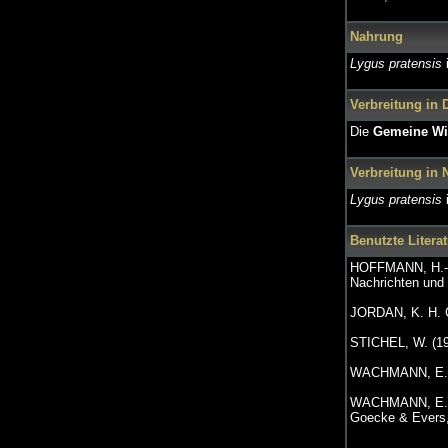
Nahrung
Lygus pratensis
i
Verbreitung in 
Die
Gemeine Wi
Verbreitung in
Lygus pratensis
i
Benutzte Literat
HOFFMANN, H.-J.
Nachrichten und 
JORDAN, K. H. C
STICHEL, W. (192
WACHMANN, E. (
WACHMANN, E., M
Goecke & Evers,