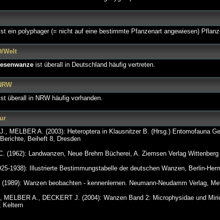
st ein polyphager (= nicht auf eine bestimmte Pfanzenart angewiesen) Pflan
D/Welt
esenwanze
ist überall in Deutschland häufig vertreten.
 NRW
st überall in NRW häufig vorhanden.
ur
, MELBER A. (2003): Heteroptera in Klausnitzer B. (Hrsg.) Entomofauna G
Berichte, Beiheft 8, Dresden
. (1962): Landwanzen, Neue Brehm Bücherei, A. Ziemsen Verlag Wittenberg 
5-1938): Illustrierte Bestimmungstabelle der deutschen Wanzen, Berlin-Her
1989): Wanzen beobachten - kennenlernen. Neumann-Neudamm Verlag, Me
ELBER A., DECKERT J. (2004): Wanzen Band 2: Microphysidae und Miridae,
 Keltern