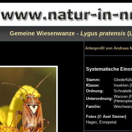
Gemeine Wiesenwanze -
Lygus pratensis
(
Artenprofil von Andreas M
Systematische Eino
Stamm:
Gliederfüß
Klasse:
Insekten (
Ordnung:
Schnabelke
Wanzen (P
Unterordnung:
(Heteropte
Familie:
Weichwanz
Fotos (© Axel Steiner)
Hagen, Ennepetal