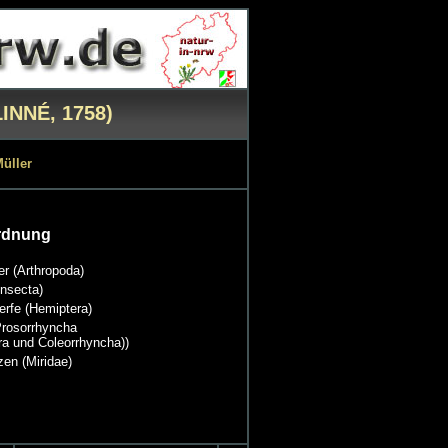
LINNÉ, 1758)
üller
rdnung
er (Arthropoda)
Insecta)
rfe (Hemiptera)
rosorrhyncha
ra und Coleorrhyncha))
en (Miridae)