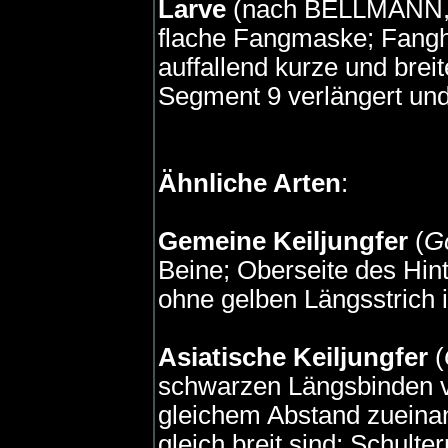
Larve
(nach BELLMANN, 2
flache Fangmaske; Fang
auffallend kurze und breit
Segment 9 verlängert und
Ähnliche Arten
:
Gemeine Keiljungfer
(
G
Beine; Oberseite des Hin
ohne gelben Längsstrich i
Asiatische Keiljungfer
(
schwarzen Längsbinden v
gleichem Abstand zueina
gleich breit sind; Schult