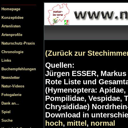
Homepage
Konzeptidee
Artenlisten
Artenprofile
Naturschutz-Praxis
(Zurück zur Stechimme
Chronologie
Links
Quellen:
Buchempfehlungen
Jürgen ESSER, Markus
Newsletter
Rote Liste und Gesamta
Natur-Videos
(Hymenoptera: Apidae, 
Fotogalerie
Pompilidae, Vespidae, T
Dank an...
Chrysididae) Nordrhein
Spiel
Download in unterschie
Suche
hoch
,
mittel
,
normal