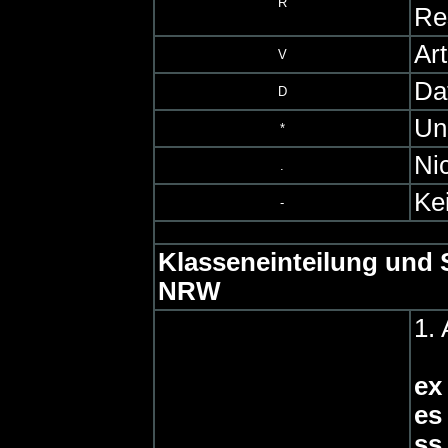
R
Res
Ar
V
Dat
D
Un
*
Ni
.
Ke
-
Klasseneinteilung und 
NRW
1. 
ex
es
ss