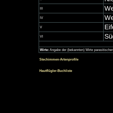
We
III
We
IV
Ei
V
Sü
VI
Wirte:
Angabe der (bekannten) Wirte parasitischer
Stechimmen-Artenprofile
Hautflügler-Buchliste