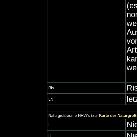
(e
no
we
Au
vo
Ar
kan
we
Ri
Ris
let
LN
Naturgroßräume NRW's (zur
Karte der Naturgro
Ni
I
Ni
II