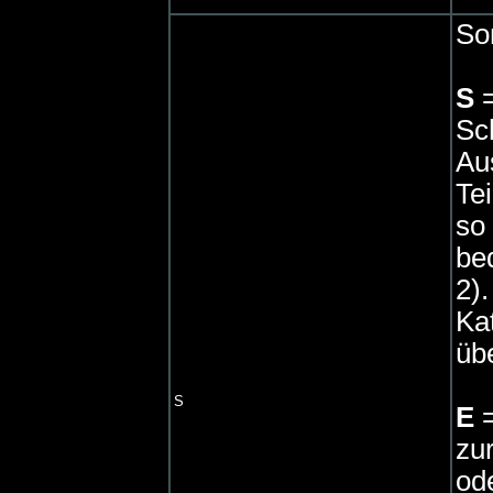
So
S
=
Sc
Au
Tei
so 
bed
2)
Ka
üb
S
E
=
zu
od