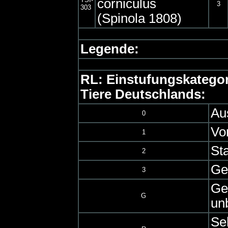
corniculus
3
303
(Spinola 1808)
Legende:
RL: Einstufungskategor
Tiere Deutschlands:
Au
0
Vo
1
St
2
Ge
3
Ge
G
un
Se