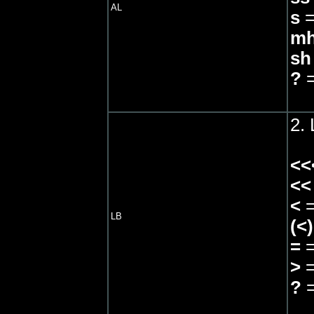
AL
s
=
m
sh
?
2. 
<<
<<
<
=
LB
(<)
=
=
>
=
?
=