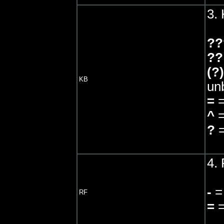
3. 
??
??
(?)
KB
un
=
=
^
=
?
=
4. 
-
=
RF
=
=