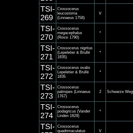
TSI-
Crossocerus
leucostoma
V
269
(Linnaeus 1758)
TSI-
Crossocerus
megacephalus
*
270
(Rossi 1790)
TSI-
Crossocerus nigritus
(Lepeletier & Brullé
*
271
1835)
TSI-
Crossocerus ovalis
Lepeletier & Brullé
*
272
1835
TSI-
Crossocerus
palmipes (Linnaeus
2
Schwarze Weg
273
1767)
TSI-
Crossocerus
podagricus (Vander
*
274
Linden 1829)
TSI-
Crossocerus
quadrimaculatus
V