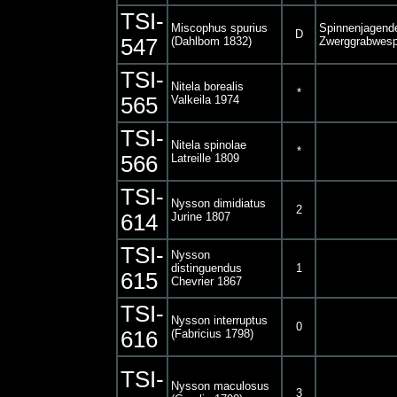
TSI-
Miscophus spurius
Spinnenjagend
D
547
(Dahlbom 1832)
Zwerggrabwes
TSI-
Nitela borealis
*
565
Valkeila 1974
TSI-
Nitela spinolae
*
566
Latreille 1809
TSI-
Nysson dimidiatus
2
614
Jurine 1807
TSI-
Nysson
distinguendus
1
615
Chevrier 1867
TSI-
Nysson interruptus
0
616
(Fabricius 1798)
TSI-
Nysson maculosus
3