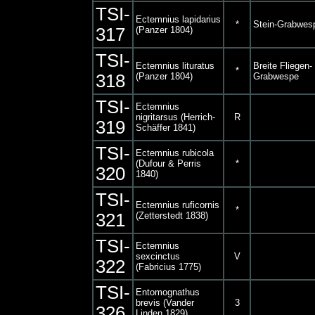
TSI-
Ectemnius lapidarius
*
Stein-Grabwes
317
(Panzer 1804)
TSI-
Ectemnius lituratus
Breite Fliegen-
*
318
(Panzer 1804)
Grabwespe
TSI-
Ectemnius
nigritarsus (Herrich-
R
319
Schäffer 1841)
TSI-
Ectemnius rubicola
(Dufour & Perris
*
320
1840)
TSI-
Ectemnius ruficornis
*
321
(Zetterstedt 1838)
TSI-
Ectemnius
sexcinctus
V
322
(Fabricius 1775)
TSI-
Entomognathus
brevis (Vander
3
326
Linden 1829)