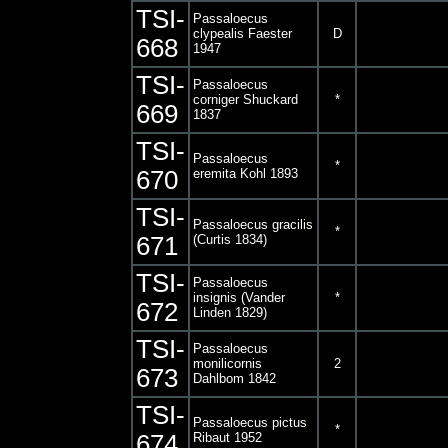
TSI-
Passaloecus
clypealis Faester
D
668
1947
TSI-
Passaloecus
corniger Shuckard
*
669
1837
TSI-
Passaloecus
*
670
eremita Kohl 1893
TSI-
Passaloecus gracilis
*
671
(Curtis 1834)
TSI-
Passaloecus
insignis (Vander
*
672
Linden 1829)
TSI-
Passaloecus
monilicornis
2
673
Dahlbom 1842
TSI-
Passaloecus pictus
*
674
Ribaut 1952