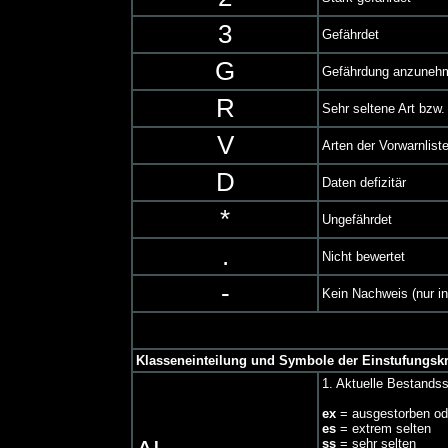
3
Gefährdet
G
Gefährdung anzunehm
R
Sehr seltene Art bzw.
V
Arten der Vorwarnlist
D
Daten defizitär
*
Ungefährdet
.
Nicht bewertet
-
Kein Nachweis (nur in
Klasseneinteilung und Symbole der Einstufungskr
1. Aktuelle Bestandss
ex
= ausgestorben od
es
= extrem selten
ss
= sehr selten