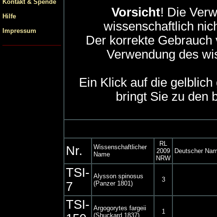
Kontakt & Spende
Vorsicht
! Die Ver
Hilfe
wissenschaftlich nic
Impressum
Der korrekte Gebrauch 
Verwendung des wis
Ein Klick auf die gelblich
bringt Sie zu den b
RL
Wissenschaftlicher
Nr.
2009
Deutscher Na
Name
NRW
TSI-
Alysson spinosus
3
7
(Panzer 1801)
TSI-
Argogorytes fargeii
1
(Shuckard 1837)