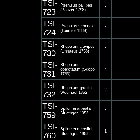
TSI-
Psenulus pallipes
*
723
(Panzer 1798)
TSI-
Psenulus schencki
*
724
(Tournier 1889)
TSI-
Rhopalum clavipes
*
730
(Linnaeus 1758)
TSI-
Rhopalum
coarctatum (Scopoli
*
731
1763)
TSI-
Rhopalum gracile
2
732
Wesmael 1852
TSI-
Spilomena beata
*
759
Bluethgen 1953
TSI-
Spilomena enslini
1
760
Bluethgen 1953