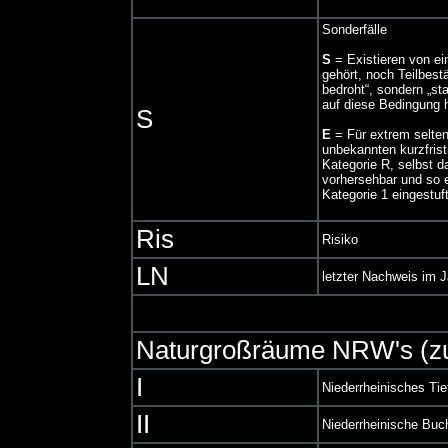
Sonderfälle
S
= Existieren von ei
gehört, noch Teilbestä
bedroht“, sondern „st
auf diese Bedingung h
S
E
= Für extrem selten
unbekannten kurzfrist
Kategorie R, selbst d
vorhersehbar und so e
Kategorie 1 eingestuf
Ris
Risiko
LN
letzter Nachweis im J
Naturgroßräume NRW's (z
I
Niederrheinisches Tie
II
Niederrheinische Buc