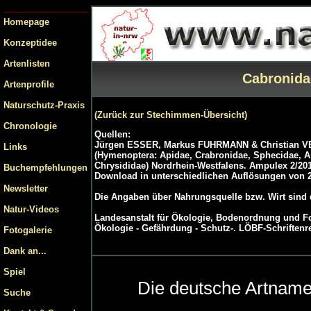
Homepage
Konzeptidee
Artenlisten
Cabronida
Artenprofile
Naturschutz-Praxis
(Zurück zur Stechimmen-Übersicht)
Chronologie
Quellen:
Jürgen ESSER, Markus FUHRMANN & Christian VEN
Links
(Hymenoptera: Apidae, Crabronidae, Sphecidae, Am
Chrysididae) Nordrhein-Westfalens. Ampulex 2/201
Buchempfehlungen
Download in unterschiedlichen Auflösungen von 
Newsletter
Die Angaben über Nahrungsquelle bzw. Wirt sind
Natur-Videos
Landesanstalt für Ökologie, Bodenordnung und For
Ökologie - Gefährdung - Schutz-. LÖBF-Schriftenre
Fotogalerie
Dank an...
Spiel
Die deutsche Artnam
Suche