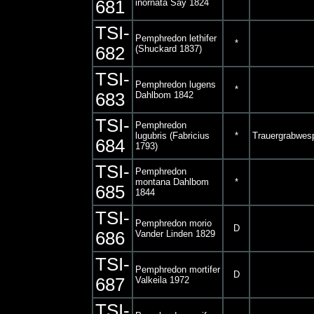
681
inornata Say 1824
TSI-
Pemphredon lethifer
*
682
(Shuckard 1837)
TSI-
Pemphredon lugens
*
683
Dahlbom 1842
TSI-
Pemphredon
lugubris (Fabricius
*
Trauergrabwes
684
1793)
TSI-
Pemphredon
montana Dahlbom
*
685
1844
TSI-
Pemphredon morio
D
686
Vander Linden 1829
TSI-
Pemphredon mortifer
D
687
Valkeila 1972
TSI-