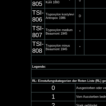
0
805
Kohl 1893
TSI-
Trypoxylon kostylevi
D
806
Antropov 1986
TSI-
Trypoxylon medium
*
807
Beaumont 1945
TSI-
Trypoxylon minus
*
808
Beaumont 1945
Legende:
RL: Einstufungskategorien der Roten Liste (RL) ge
0
Ausgestorben oder ve
1
Vom Aussterben bedr
2
Stark gefährdet