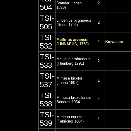
(Vander Linden
2
504
1829)
TSI-
Lindenius pygmaeus
2
505
(Rossi 1794)
TSI-
Mellinus arvensis
*
Kotwespe
532
(LINNAEUS, 1758)
TSI-
Mellinus crabroneus
2
533
(Thunberg 1791)
TSI-
Mimesa bicolor
1
537
(Jurine 1807)
TSI-
Mimesa bruxellensis
*
538
Bondroit 1934
TSI-
Mimesa equestris
*
539
(Fabricius 1804)