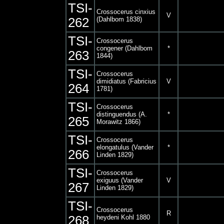
TSI-
Crossocerus cinxius
V
262
(Dahlbom 1838)
TSI-
Crossocerus
congener (Dahlbom
*
263
1844)
TSI-
Crossocerus
dimidiatus (Fabricius
V
264
1781)
TSI-
Crossocerus
distinguendus (A.
*
265
Morawitz 1866)
TSI-
Crossocerus
elongatulus (Vander
*
266
Linden 1829)
TSI-
Crossocerus
exiguus (Vander
V
267
Linden 1829)
TSI-
Crossocerus
R
268
heydeni Kohl 1880