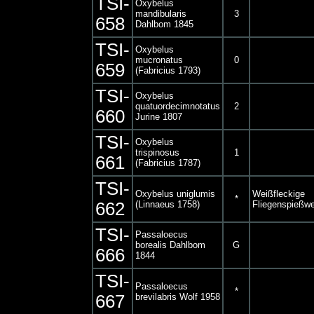
TSI-
Oxybelus
mandibularis
3
658
Dahlbom 1845
TSI-
Oxybelus
mucronatus
0
659
(Fabricius 1793)
TSI-
Oxybelus
quatuordecimnotatus
2
660
Jurine 1807
TSI-
Oxybelus
trispinosus
1
661
(Fabricius 1787)
TSI-
Oxybelus uniglumis
Weißfleckige
*
662
(Linnaeus 1758)
Fliegenspießw
TSI-
Passaloecus
borealis Dahlbom
G
666
1844
TSI-
Passaloecus
*
667
brevilabris Wolf 1958