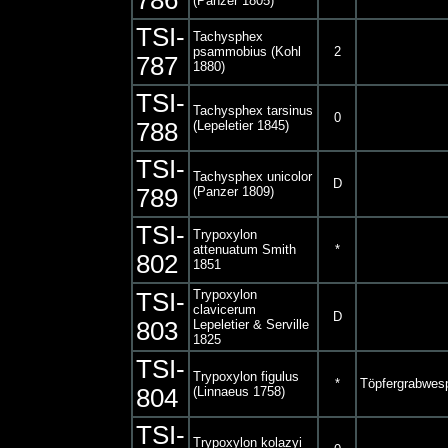
786
(Panzer 1805)
TSI-
Tachysphex
psammobius (Kohl
2
787
1880)
TSI-
Tachysphex tarsinus
0
788
(Lepeletier 1845)
TSI-
Tachysphex unicolor
D
789
(Panzer 1809)
TSI-
Trypoxylon
attenuatum Smith
*
802
1851
Trypoxylon
TSI-
clavicerum
D
803
Lepeletier & Serville
1825
TSI-
Trypoxylon figulus
*
Töpfergrabwes
804
(Linnaeus 1758)
TSI-
Trypoxylon kolazyi