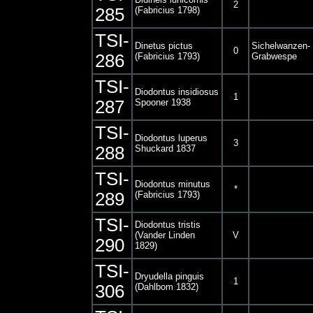
2
285
(Fabricius 1798)
TSI-
Dinetus pictus
Sichelwanzen-
0
286
(Fabricius 1793)
Grabwespe
TSI-
Diodontus insidiosus
1
287
Spooner 1938
TSI-
Diodontus luperus
3
288
Shuckard 1837
TSI-
Diodontus minutus
*
289
(Fabricius 1793)
TSI-
Diodontus tristis
(Vander Linden
V
290
1829)
TSI-
Dryudella pinguis
1
306
(Dahlbom 1832)