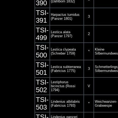
390
(Dahlbom 1832)
TSI-
Harpactus tumidus
3
391
(Panzer 1801)
TSI-
Lestica alata
2
499
(Panzer 1797)
TSI-
Lestica clypeata
Kleine
*
500
(Schreber 1759)
Silbermundwe
TSI-
Lestica subterranea
Schmetterlings
3
501
(Fabricius 1775)
Silbermundwe
TSI-
Lestiphorus
bicinctus (Rossi
V
502
1794)
TSI-
Lindenius albilabris
Weichwanzen-
*
503
(Fabricius 1793)
Grabwespe
TSI-
Lindenius panzeri