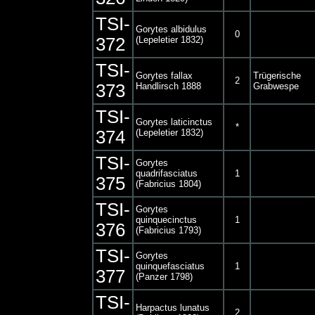
TSI-
Gorytes albidulus
0
372
(Lepeletier 1832)
TSI-
Gorytes fallax
Trügerische
2
373
Handlirsch 1888
Grabwespe
TSI-
Gorytes laticinctus
*
374
(Lepeletier 1832)
TSI-
Gorytes
quadrifasciatus
1
375
(Fabricius 1804)
TSI-
Gorytes
quinquecinctus
1
376
(Fabricius 1793)
TSI-
Gorytes
quinquefasciatus
1
377
(Panzer 1798)
TSI-
Harpactus lunatus
2