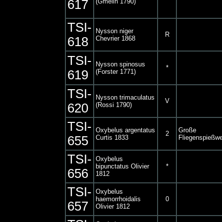
617
(Gmelin 1790)
TSI-
Nysson niger
R
618
Chevrier 1868
TSI-
Nysson spinosus
*
619
(Forster 1771)
TSI-
Nysson trimaculatus
V
620
(Rossi 1790)
TSI-
Oxybelus argentatus
Große
2
655
Curtis 1833
Fliegenspießw
TSI-
Oxybelus
bipunctatus Olivier
*
656
1812
TSI-
Oxybelus
haemorrhoidalis
0
657
Olivier 1812