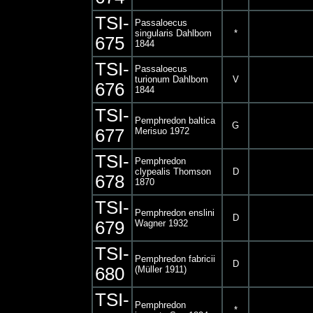
TSI-
Passaloecus
singularis Dahlbom
*
675
1844
TSI-
Passaloecus
turionum Dahlbom
V
676
1844
TSI-
Pemphredon baltica
G
677
Merisuo 1972
TSI-
Pemphredon
clypealis Thomson
D
678
1870
TSI-
Pemphredon enslini
D
679
Wagner 1932
TSI-
Pemphredon fabricii
D
680
(Müller 1911)
TSI-
Pemphredon
*