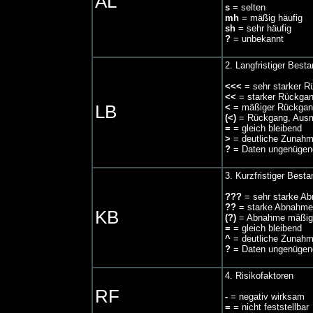
AL
s
= selten
mh
= mäßig häufig
sh
= sehr häufig
?
= unbekannt
2. Langfristiger Best
<<<
= sehr starker 
<<
= starker Rückga
LB
<
= mäßiger Rückga
(<)
= Rückgang, Aus
=
= gleich bleibend
>
= deutliche Zunah
?
= Daten ungenügen
3. Kurzfristiger Best
???
= sehr starke A
??
= starke Abnahme
KB
(?)
= Abnahme mäßig 
=
= gleich bleibend
^
= deutliche Zunah
?
= Daten ungenügen
4. Risikofaktoren
RF
-
= negativ wirksam
=
= nicht feststellbar