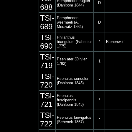
Pemphredon rugifer
D
688
(Dahlbom 1844)
TSI-
Pemphredon
wesmaeli (A.
D
689
Morawitz 1864)
TSI-
Philanthus
triangulum (Fabricius
*
Bienenwolf
690
1775)
TSI-
Psen ater (Olivier
1
719
1792)
TSI-
Psenulus concolor
*
720
(Dahlbom 1843)
TSI-
Psenulus
fuscipennis
*
721
(Dahlbom 1843)
TSI-
Psenulus laevigatus
*
722
(Schenck 1857)