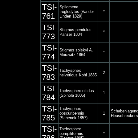
TSI-
Spilomena
troglodytes (Vander
*
761
Linden 1829)
TSI-
Stigmus pendulus
*
773
Panzer 1804
TSI-
Stigmus solskyi A.
*
774
Morawitz 1864
TSI-
Tachysphex
2
783
helveticus Kohl 1885
TSI-
Tachysphex nitidus
1
784
(Spinola 1805)
TSI-
Tachysphex
Schabenjagen
obscuripennis
1
785
Heuschrecken
(Schenck 1857)
TSI-
Tachysphex
pompiliformis
*