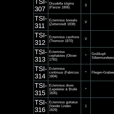
TSI-
Dryudella stigma
0
307
(Panzer 1806)
TSI-
Ectemnius borealis
V
311
(Zetterstedt 1838)
TSI-
Ectemnius cavifrons
V
312
(Thomson 1870)
TSI-
Ectemnius
Großkopf-
cephalotes (Olivier
*
313
Silbermundwe
1792)
TSI-
Ectemnius
continuus (Fabricius
*
Fliegen-Grabw
314
1804)
TSI-
Ectemnius dives
(Lepeletier & Brullé
*
315
1835)
TSI-
Ectemnius guttatus
(Vander Linden
1
316
1829)