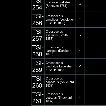
TSI-
Crabro scutellatus
3
254
(Scheven 1781)
TSI-
Crossocerus
annulipes (Lepeletier
*
256
& Brullé 1835)
TSI-
Crossocerus
assimilis (Smith
G
257
1856)
TSI-
Crossocerus
barbipes (Dahlbom
*
258
1845)
TSI-
Crossocerus
binotatus Lepeletier
V
259
& Brullé 1835
TSI-
Crossocerus
capitosus (Shuckard
1
260
1837)
TSI-
Crossocerus
cetratus (Shuckard
*
261
1837)