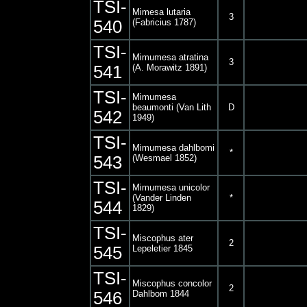
TSI-
Mimesa lutaria
3
540
(Fabricius 1787)
TSI-
Mimumesa atratina
3
541
(A. Morawitz 1891)
TSI-
Mimumesa
beaumonti (Van Lith
D
542
1949)
TSI-
Mimumesa dahlbomi
*
543
(Wesmael 1852)
TSI-
Mimumesa unicolor
(Vander Linden
*
544
1829)
TSI-
Miscophus ater
2
545
Lepeletier 1845
TSI-
Miscophus concolor
2
546
Dahlbom 1844