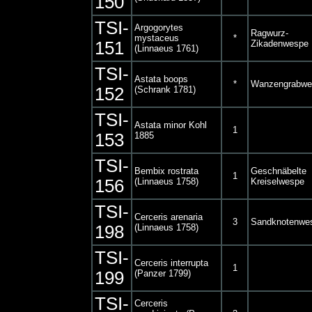
150
TSI-
Argogorytes
Ragwurz-
mystaceus
*
151
Zikadenwespe
(Linnaeus 1761)
TSI-
Astata boops
*
Wanzengrabwe
152
(Schrank 1781)
TSI-
Astata minor Kohl
1
153
1885
TSI-
Bembix rostrata
Geschnäbelte
1
156
(Linnaeus 1758)
Kreiselwespe
TSI-
Cerceris arenaria
3
Sandknotenwe
198
(Linnaeus 1758)
TSI-
Cerceris interrupta
1
199
(Panzer 1799)
TSI-
Cerceris