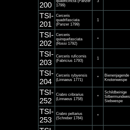
quadricincta (Panzer
3
200
1799)
TSI-
Cerceris
quadrifasciata
1
201
(Panzer 1799)
TSI-
Cerceris
quinquefasciata
*
202
(Rossi 1792)
TSI-
Cerceris ruficornis
1
203
(Fabricius 1793)
TSI-
Cerceris rybyensis
Bienenjagende
*
204
(Linnaeus 1771)
Knotenwespe
TSI-
Schildbeinige
Crabro cribrarius
*
Silbermundwes
252
(Linnaeus 1758)
Siebwespe
TSI-
Crabro peltarius
*
253
(Schreber 1784)