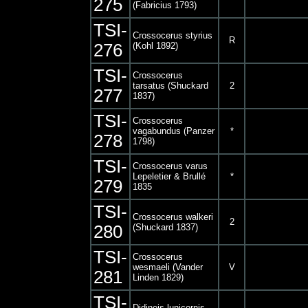
275
(Fabricius 1793)
TSI-
Crossocerus styrius
R
276
(Kohl 1892)
TSI-
Crossocerus
tarsatus (Shuckard
2
277
1837)
TSI-
Crossocerus
vagabundus (Panzer
*
278
1798)
TSI-
Crossocerus varus
Lepeletier & Brullé
*
279
1835
TSI-
Crossocerus walkeri
2
280
(Shuckard 1837)
TSI-
Crossocerus
wesmaeli (Vander
V
281
Linden 1829)
TSI-
Didineis lunicornis