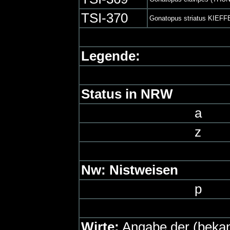
TSI-370
Gonatopus striatus KIEFF
Legende:
Status in NRW
a
z
Nw: Nistweisen
p
Wirte:
Angabe der (bekann