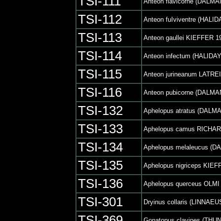
TSI-111
Anteon flavicorne (DALMA
TSI-112
Anteon fuIviventre (HALID
TSI-113
Anteon gaullei KIEFFER 1
TSI-114
Anteon infectum (HALIDAY
TSI-115
Anteon jurineanum LATRE
TSI-116
Anteon pubicorne (DALMA
TSI-132
Aphelopus atratus (DALM
TSI-133
Aphelopus camus RICHA
TSI-134
Aphelopus melaleucus (D
TSI-135
Aphelopus nigriceps KIEF
TSI-136
Aphelopus querceus OLMI
TSI-301
Dryinus collaris (LINNAEU
TSI-369
Gonatopus clavipes (THU