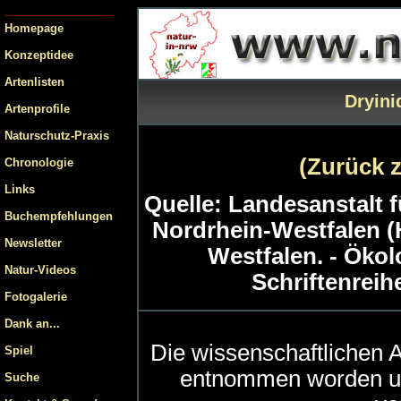
Homepage
Konzeptidee
Artenlisten
Dryini
Artenprofile
Naturschutz-Praxis
(Zurück 
Chronologie
Links
Quelle: Landesanstalt
Buchempfehlungen
Nordrhein-Westfalen (
Newsletter
Westfalen. - Ökol
Natur-Videos
Schriftenreihe
Fotogalerie
Dank an...
Die wissenschaftlichen
Spiel
entnommen worden u
Suche